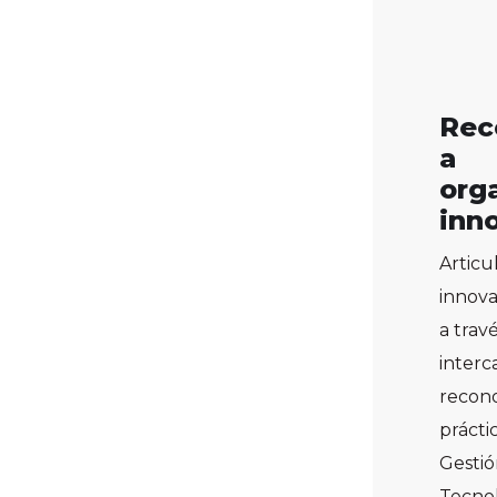
Rec
a
org
inn
Articu
innov
a trav
interc
recon
prácti
Gestió
Tecnol