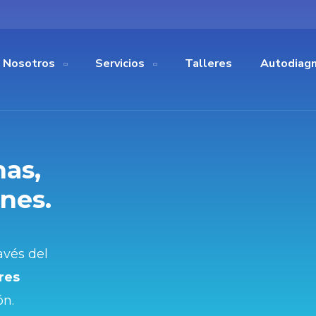
Nosotros
Servicios
Talleres
Autodiagn
as,
nes.
ravés del
res
ón.