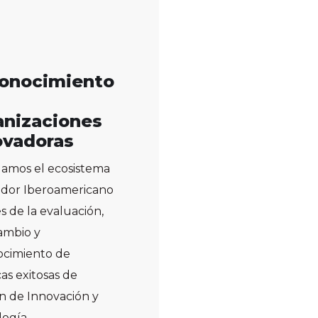
onocimiento
anizaciones
ovadoras
lamos el ecosistema
ador Iberoamericano
és de la evaluación,
ambio y
ocimiento de
cas exitosas de
n de Innovación y
ogía.