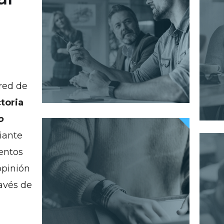
red de
toria
o
iante
entos
opinión
ravés de