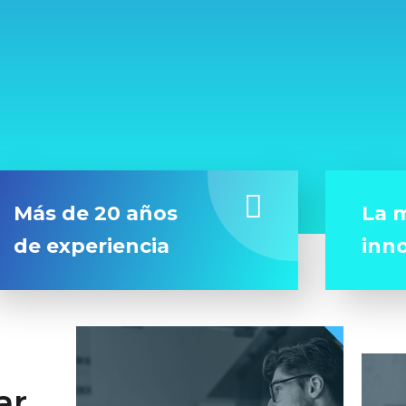
Más de 20 años
La m
de experiencia
inn
ar