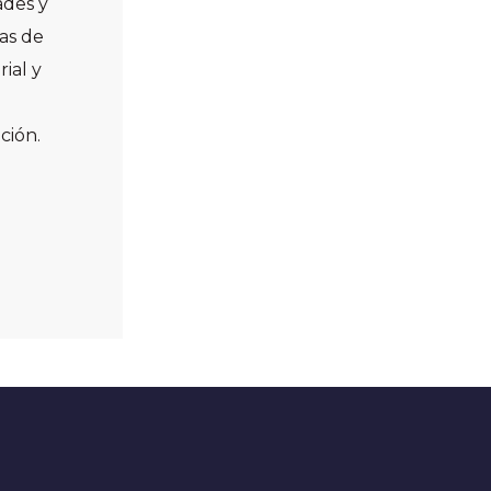
ades y
as de
ial y
ción.