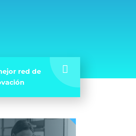
ejor red de
ovación